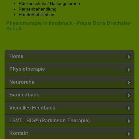
Rückenschule / Haltungsturnen
Narbenbehandlung
Handrehabilitation
Physiotherapie in Innsbruck - Praxis Doris Drechsler-
Schuß
Home
Physiotherapie
Neuroreha
Biofeedback
Visuelles Feedback
LSVT - BIG® (Parkinson-Therapie)
Kontakt