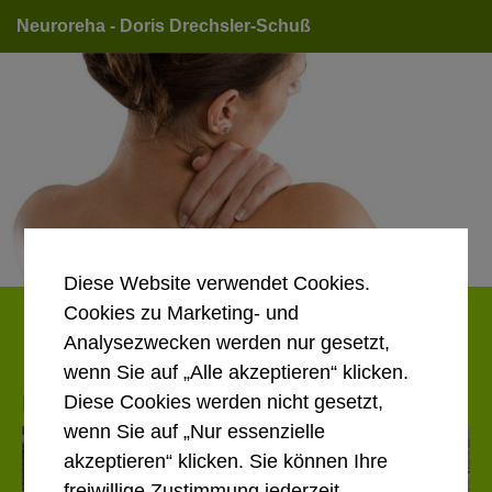
Neuroreha - Doris Drechsler-Schuß
Diese Website verwendet Cookies.
Cookies zu Marketing- und
Anrufen
E-Mail
Route
Analysezwecken werden nur gesetzt,
wenn Sie auf „Alle akzeptieren“ klicken.
Physiotherapie und Neuroreha Innsbruck
Diese Cookies werden nicht gesetzt,
wenn Sie auf „Nur essenzielle
akzeptieren“ klicken. Sie können Ihre
freiwillige Zustimmung jederzeit