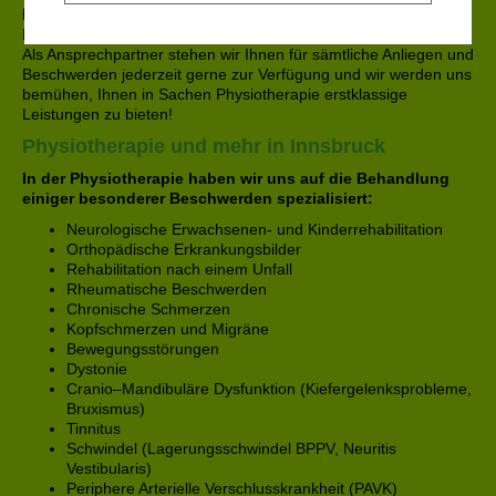
klassischen Bereichen der Physiotherapie und
Neurorehabilitation sowie dem Bereich des Biofeedbacks.
Als Ansprechpartner stehen wir Ihnen für sämtliche Anliegen und
Beschwerden jederzeit gerne zur Verfügung und wir werden uns
bemühen, Ihnen in Sachen Physiotherapie erstklassige
Leistungen zu bieten!
Physiotherapie und mehr in Innsbruck
In der Physiotherapie haben wir uns auf die Behandlung
einiger besonderer Beschwerden spezialisiert:
Neurologische Erwachsenen- und Kinderrehabilitation
Orthopädische Erkrankungsbilder
Rehabilitation nach einem Unfall
Rheumatische Beschwerden
Chronische Schmerzen
Kopfschmerzen und Migräne
Bewegungsstörungen
Dystonie
Cranio–Mandibuläre Dysfunktion (Kiefergelenksprobleme,
Bruxismus)
Tinnitus
Schwindel (Lagerungsschwindel BPPV, Neuritis
Vestibularis)
Periphere Arterielle Verschlusskrankheit (PAVK)