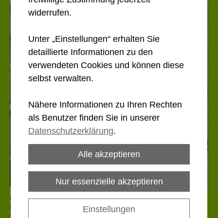
widerrufen.
Unter „Einstellungen“ erhalten Sie
detaillierte Informationen zu den
verwendeten Cookies und können diese
selbst verwalten.
Nähere Informationen zu Ihren Rechten
als Benutzer finden Sie in unserer
Datenschutzerklärung
.
Alle akzeptieren
Nur essenzielle akzeptieren
Herzlich willkommen in der Praxis Doris Drechsler-Schuß für
Physiotherapie und Neuroreha in Innsbruck. Bei uns erwarten
Einstellungen
Sie fachliche Kompetenz sowie jahrelange Erfahrung in allen